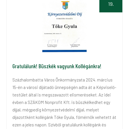
19.
Gratulálunk! Büszkék vagyunk Kollégánkra!
Százhalombatta Város Önkormányzata 2024. március
15-én a városi díjátadó ünnepségén adta át a Képviselő-
testület által is megszavazott elismeréseket. Az idei
évben a SZÁKOM Nonprofit Kft. is büszkélkedhet egy
díjjal, mégpedig környezetvédelmi díjjal, melyet
díjazottként kollégánk Tőke Gyula, főmérnök vehetett át
ezen a jeles napon. Szívből gratulálunk kollégánk és