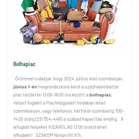
Bolhapiac
Örömmel tudatjuk, hogy 2024. június első szombatján,
június 1-én
megrendezésre kerül a százhalombattai
piac területén 13.00-18.00 óra között a
bolhapiac.
Helyet foglalni a Piacfelügyeleti Irodában lehet
személyesen, vagy telefonon, hétfőtől-szombatig 7.00-
14.00 óráig (23/354-446) a szabad kapacitás erejéig. A
lefoglalt helyeket KIZÁRÓLAG 13.00 órától lehet
elfoglalni! SZÁKOM Nonprofit Kft.