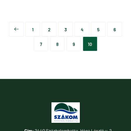
1
2
3
4
5
6
7
8
9
10
Cím:
2440 Százhalombatta, Hága László u. 2.