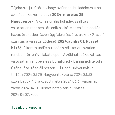
Tájékoztatjuk Önöket, hogy az ünnepi hulladékszállítás
az alábbiak szerint lesz:
2024. március 29.
Nagypéntek
: A kommunális hulladék szállítás
változatlan rendben történik a lakótelepen és a családi
házas övezetben (azon ügyfelek részére, akiknek 2-szeri
szállításra van szerződése).
2024.április 01. Húsvét
hétfő:
A kommunális hulladék szállítás változatlan
rendben történik a lakótelepen. A zöldhulladék szállítás
változatlan rendben lesz Dunafüred – Damjanich u-tól a
Csónakázó-tó felöli részén. Hulladék udvar nyitva
tartás: 2024.03.29. Nagypéntek zárva 2024.03.30.
szombat 6-14 óra között nyitva 2024.03.31. vasárnap
zárva 2024.04.01. Húsvét hétfő zárva Nyitás:
2024.04.02. kedd
Tovább olvasom