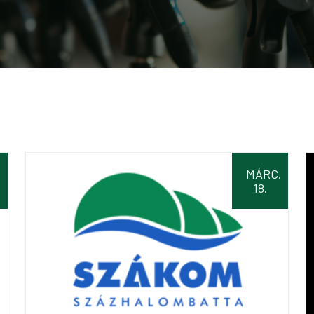
.
MÁRC.
18.