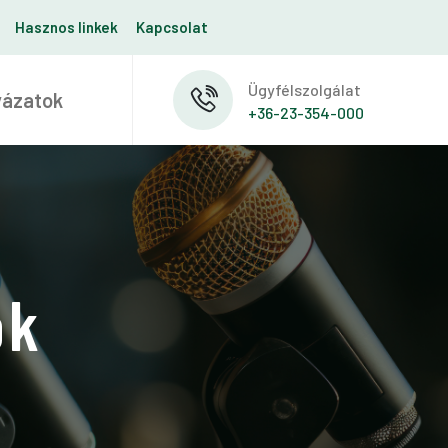
Hasznos linkek
Kapcsolat
Ügyfélszolgálat
yázatok
+36-23-354-000
ók