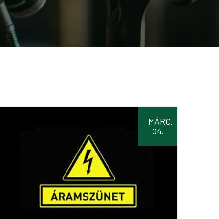
MÁRC.
04.