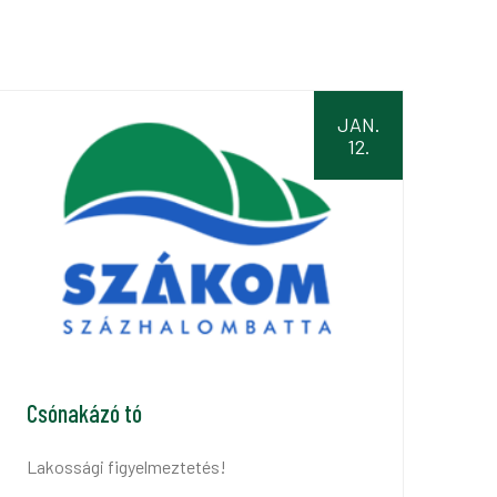
JAN.
12.
Csónakázó tó
Lakossági figyelmeztetés!