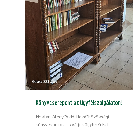
Könyvcserepont az ügyfélszolgálaton!
Mostantól egy "Vidd-Hozd" közösségi
könyvespolccal is várjuk ügyfeleinket!