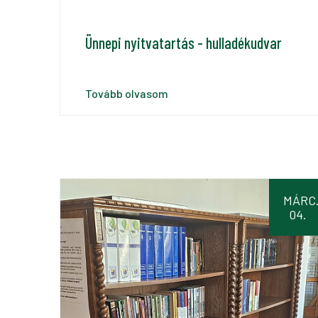
Ünnepi nyitvatartás - hulladékudvar
Tovább olvasom
MÁRC
04.