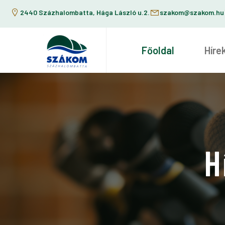
2440 Százhalombatta, Hága László u.2.
szakom@szakom.hu
Főoldal
Híre
H