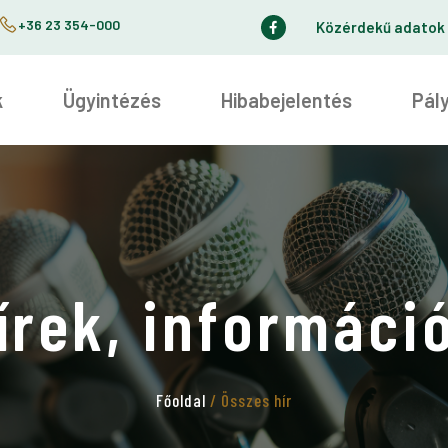
+36 23 354-000
Közérdekű adatok
k
Ügyintézés
Hibabejelentés
Pál
írek, informáci
Főoldal
/ Összes hír