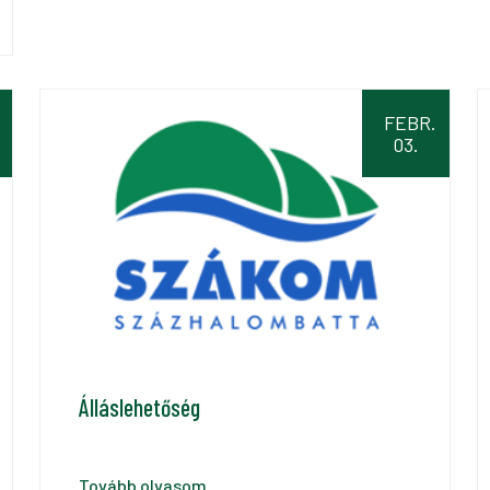
FEBR.
03.
Álláslehetőség
Tovább olvasom